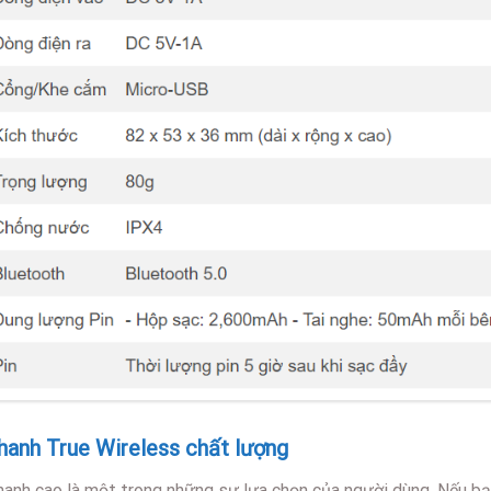
anh True Wireless chất lượng
thanh cao là một trong những sự lựa chọn của người dùng. Nếu b