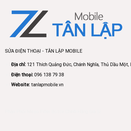
SỬA ĐIỆN THOẠI - TÂN LẬP MOBILE
Địa chỉ:
121 Thích Quảng Đức, Chánh Nghĩa, Thủ Dầu Một,
Điện thoại:
096 138 79 38
Website:
tanlapmobile.vn
Phân Phối Meso Filler Botox Chính Hãng Giá Sỉ