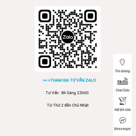
Tìm đường
>> >THAM GIA TƯ VẤN ZALO
Chat Zalo
Tư Vấn : 8h Sáng 22h00
Từ Thứ 2 đến Chủ Nhật
Đặt lịch sữa
Messenger