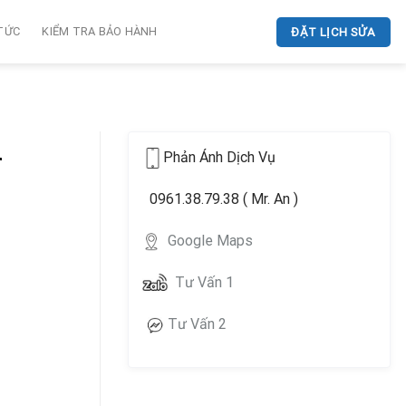
 TỨC
KIỂM TRA BẢO HÀNH
ĐẶT LỊCH SỬA
Phản Ánh Dịch Vụ
r
0961.38.79.38 ( Mr. An )
Google Maps
Tư Vấn 1
Tư Vấn 2