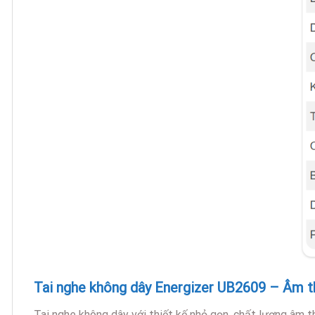
Tai nghe không dây Energizer UB2609
– Âm th
Tai nghe không dây với thiết kế nhỏ gọn, chất lượng âm 