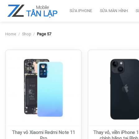
Skip
to
SỬA IPHONE
SỬA MÀN HÌNH
S
content
Home
/
Shop
/
Page 57
Thay vỏ Xiaomi Redmi Note 11
Thay vỏ, viền iPhone 
Pro
chính hãng tại Bìn