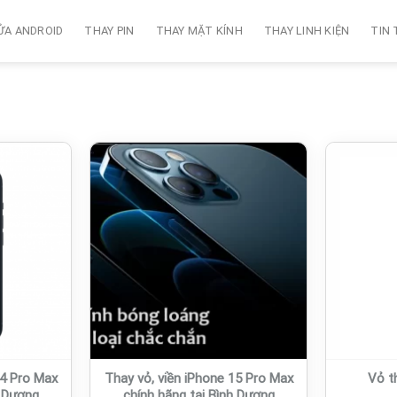
ỬA ANDROID
THAY PIN
THAY MẶT KÍNH
THAY LINH KIỆN
TIN
14 Pro Max
Thay vỏ, viền iPhone 15 Pro Max
Vỏ t
h Dương
chính hãng tại Bình Dương