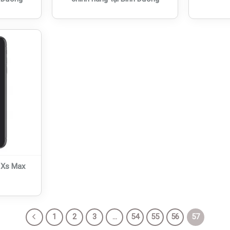
 Xs Max
1
2
3
…
54
55
56
57