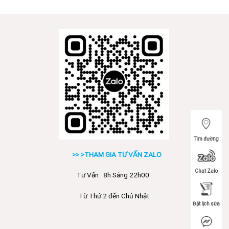
Tìm đường
>> >THAM GIA TƯ VẤN ZALO
Chat Zalo
Tư Vấn : 8h Sáng 22h00
Từ Thứ 2 đến Chủ Nhật
Đặt lịch sữa