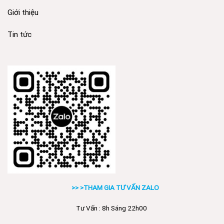
Giới thiệu
Tin tức
>> >THAM GIA TƯ VẤN ZALO
Tư Vấn : 8h Sáng 22h00